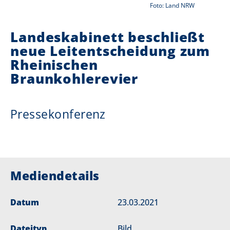
Foto: Land NRW
i
Landeskabinett beschließt
e
neue Leitentscheidung zum
r
Rheinischen
:
Braunkohlerevier
Pressekonferenz
Mediendetails
Datum
23.03.2021
Dateityp
Bild