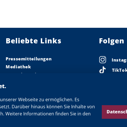
Beliebte Links
Folgen 
Pressemitteilungen
Insta
Mediathek
TikTo
Pressekontakt
Linke
Ministerpräsident
Landeskabinett
Faceb
Einsamkeit
unserer Webseite zu ermöglichen. Es
X
setzt. Darüber hinaus können Sie Inhalte von
Newsletter
Threa
Datensc
ch. Weitere Informationen finden Sie in den
YouTu