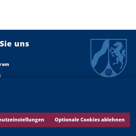
Sie uns
gram
k
dIn
ook
ds
hutzeinstellungen
Optionale Cookies ablehnen
be