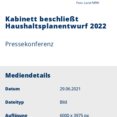
Foto: Land NRW
i
Kabinett beschließt
e
Haushaltsplanentwurf 2022
r
:
Pressekonferenz
Mediendetails
Datum
29.06.2021
Dateityp
Bild
Auflösung
6000 x 3975 px