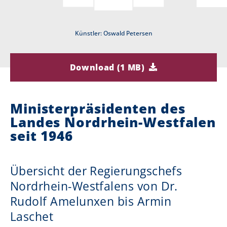
i
Künstler: Oswald Petersen
e
r
Download (1 MB)
:
Ministerpräsidenten des
Landes Nordrhein-Westfalen
seit 1946
Übersicht der Regierungschefs
Nordrhein-Westfalens von Dr.
Rudolf Amelunxen bis Armin
Laschet