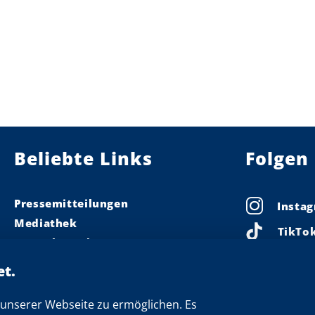
Beliebte Links
Folgen 
Pressemitteilungen
Insta
Mediathek
TikTo
Pressekontakt
Linke
Ministerpräsident
Landeskabinett
Faceb
Einsamkeit
unserer Webseite zu ermöglichen. Es
X