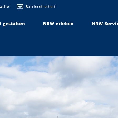
rache
Barrierefreiheit
 gestalten
NRW erleben
NRW-Servi