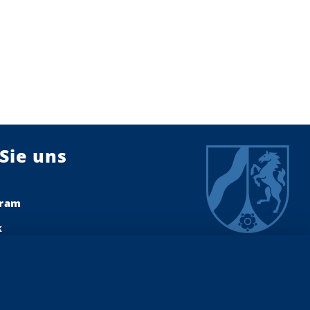
Sie uns
gram
k
dIn
ook