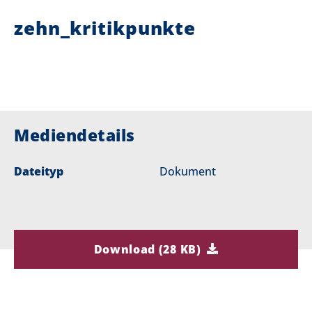
zehn_kritikpunkte
i
e
r
:
Mediendetails
Dateityp
Dokument
Download (28 KB)