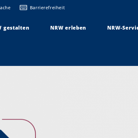
rache
Barrierefreiheit
 gestalten
NRW erleben
NRW-Servi