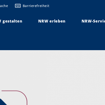
rache
Barrierefreiheit
 gestalten
NRW erleben
NRW-Servi