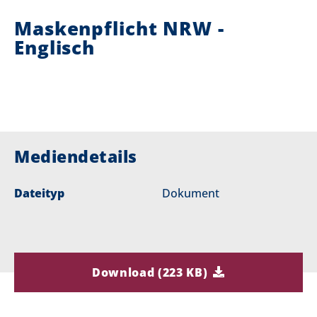
Maskenpflicht NRW -
i
Englisch
e
r
:
Mediendetails
Dateityp
Dokument
Download (223 KB)