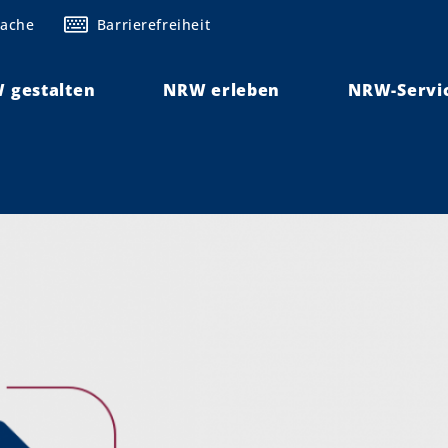
rache
Barrierefreiheit
 gestalten
NRW erleben
NRW-Servi