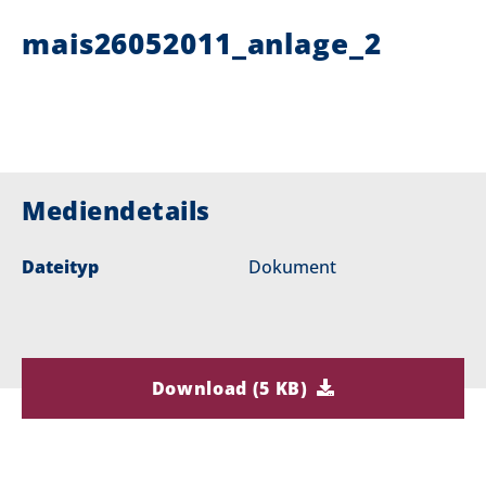
mais26052011_anlage_2
i
e
r
:
Mediendetails
Dateityp
Dokument
Download (5 KB)