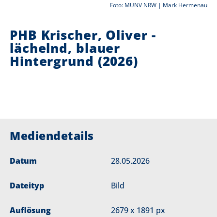
Foto: MUNV NRW | Mark Hermenau
i
PHB Krischer, Oliver -
e
lächelnd, blauer
r
Hintergrund (2026)
:
Mediendetails
Datum
28.05.2026
Dateityp
Bild
Auflösung
2679 x 1891 px