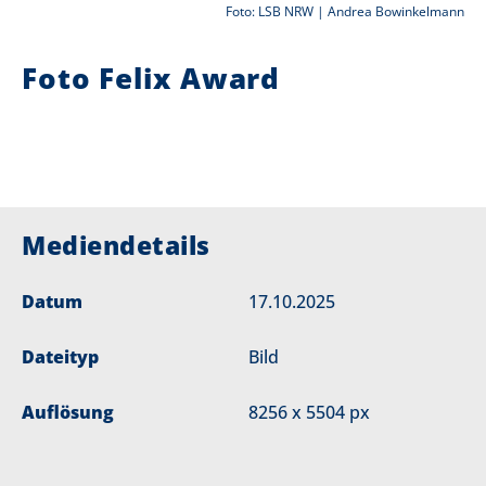
Foto: LSB NRW | Andrea Bowinkelmann
i
Foto Felix Award
e
r
:
Mediendetails
Datum
17.10.2025
Dateityp
Bild
Auflösung
8256 x 5504 px