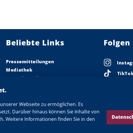
Beliebte Links
Folgen 
Pressemitteilungen
Insta
Mediathek
TikTo
Pressekontakt
Linke
Ministerpräsident
Landeskabinett
Faceb
Einsamkeit
unserer Webseite zu ermöglichen. Es
X
setzt. Darüber hinaus können Sie Inhalte von
Newsletter
Threa
Datensc
ch. Weitere Informationen finden Sie in den
YouTu