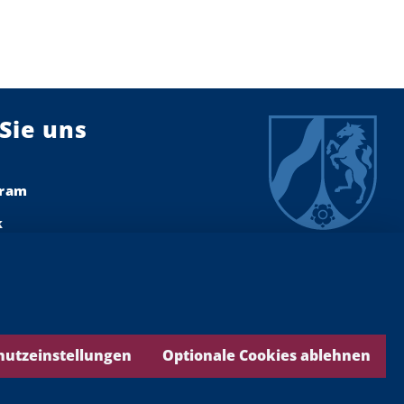
Sie uns
gram
k
dIn
ook
ds
hutzeinstellungen
Optionale Cookies ablehnen
be