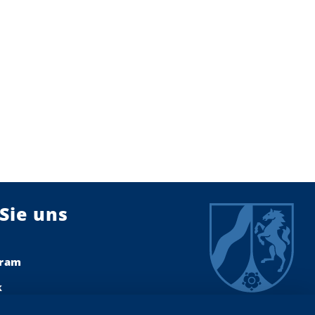
Sie uns
gram
k
dIn