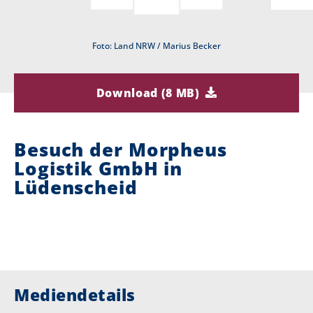
i
Foto: Land NRW / Marius Becker
e
r
Download (8 MB)
:
Besuch der Morpheus
Logistik GmbH in
Lüdenscheid
Mediendetails