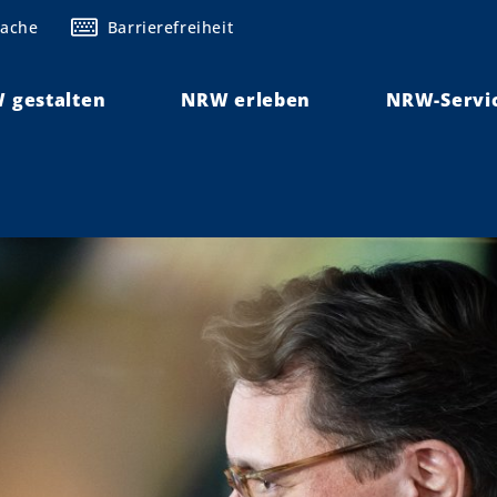
rache
Barrierefreiheit
 gestalten
NRW erleben
NRW-Servi