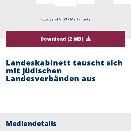
i
Foto: Land NRW / Martin Götz
e
r
Download (2 MB)
:
Landeskabinett tauscht sich
mit jüdischen
Landesverbänden aus
Mediendetails