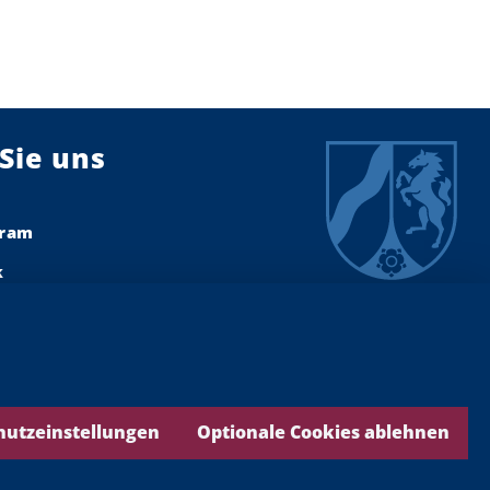
Sie uns
gram
k
dIn
ook
ds
hutzeinstellungen
Optionale Cookies ablehnen
be