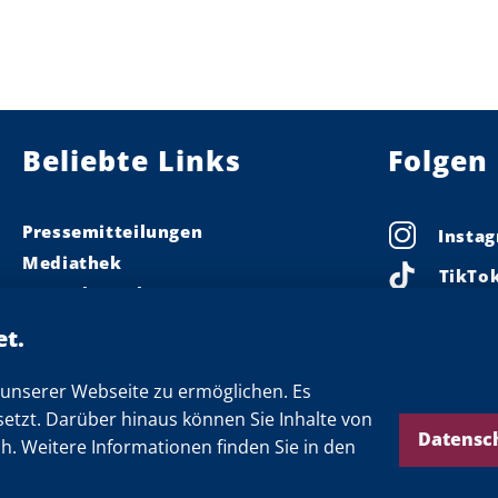
Beliebte Links
Folgen 
Pressemitteilungen
Insta
Mediathek
TikTo
Pressekontakt
Linke
Ministerpräsident
Landeskabinett
Faceb
Einsamkeit
unserer Webseite zu ermöglichen. Es
X
setzt. Darüber hinaus können Sie Inhalte von
Newsletter
Threa
Datensc
ch. Weitere Informationen finden Sie in den
YouTu