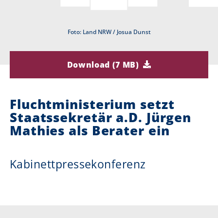
i
Foto: Land NRW / Josua Dunst
e
r
Download (7 MB)
:
Fluchtministerium setzt
Staatssekretär a.D. Jürgen
Mathies als Berater ein
Kabinettpressekonferenz