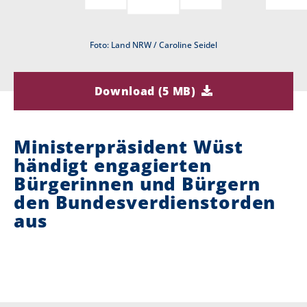
i
Foto: Land NRW / Caroline Seidel
e
r
Download (5 MB)
:
Ministerpräsident Wüst
händigt engagierten
Bürgerinnen und Bürgern
den Bundesverdienstorden
aus