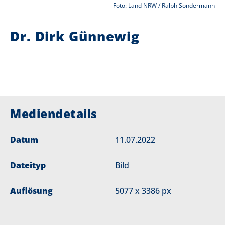
Foto: Land NRW / Ralph Sondermann
i
Dr. Dirk Günnewig
e
r
:
Mediendetails
Datum
11.07.2022
Dateityp
Bild
Auflösung
5077 x 3386 px