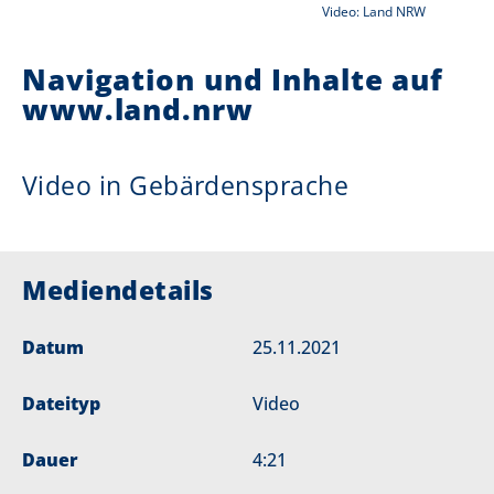
Video: Land NRW
r
i
Navigation und Inhalte auf
e
www.land.nrw
r
:
Video in Gebärdensprache
Mediendetails
Datum
25.11.2021
Dateityp
Video
Dauer
4:21