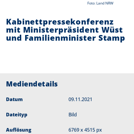
Foto: Land NRW
i
Kabinettpressekonferenz
e
mit Ministerpräsident Wüst
r
und Familienminister Stamp
:
Mediendetails
Datum
09.11.2021
Dateityp
Bild
Auflösung
6769 x 4515 px