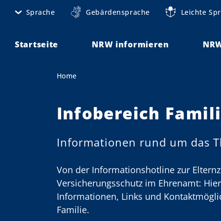
S
Sprache
Gebärdensprache
Leichte Sp
M
k
i
e
p
Startseite
NRW informieren
NRW
t
t
o
a
Home
You are here:
m
n
a
i
Infobereich Famil
a
n
v
c
Informationen rund um das T
o
i
n
g
t
Von der Informationshotline zur Elternz
e
a
Versicherungsschutz im Ehrenamt: Hier 
n
Informationen, Links und Kontaktmögl
t
t
Familie.
i